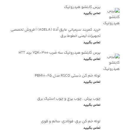
پرس کابلشو هیدرولیک
تماس بگیرید
خرید کمربند سیمبانی عایق آدلا (ADELA) | فروش تخصصی
تجهیزات ایمنی خطوط برق
تماس بگیرید
پرس کابلشو هیدرولیک سه ضرب YQK-300 برند HTT
تماس بگیرید
لوله خم کن دستی RSCO مدل PBM10-25
تماس بگیرید
چوب پرش ، چوب پرچ و چوب استیک برق
تماس بگیرید
لوله خم کن برق، فولادی، سالم و قوی
تماس بگیرید