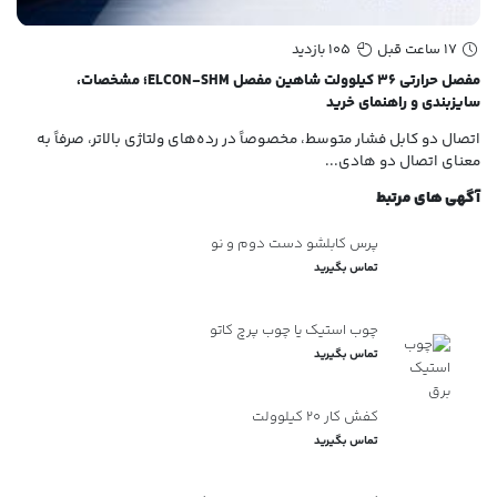
17 ساعت قبل
105 بازدید
مفصل حرارتی ۳۶ کیلوولت شاهین مفصل ELCON-SHM؛ مشخصات،
سایزبندی و راهنمای خرید
سای
اتصال دو کابل فشار متوسط، مخصوصاً در رده‌های ولتاژی بالاتر، صرفاً به
زما
معنای اتصال دو هادی...
هاد
آگهی های مرتبط
پرس کابلشو دست دوم و نو
تماس بگیرید
چوب استیک یا چوب پرچ کاتو
تماس بگیرید
کفش کار 20 کیلوولت
تماس بگیرید