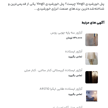
خری
پنل خورشیدی Yingli چیست؟ پنل خورشیدی Yingli یکی از قدیمی‌ترین و
شناخته‌شده‌ترین برندهای صنعت انرژی خورشیدی...
پرف
آگهی های مرتبط
آباژور سه پایه چوبی روس
240,000 تومان
آباژور ایستاده
تماس بگیرید
آباژور ایستاده کریستالی کنار سالنی ، کنار مبلی
تماس بگیرید
آباژور ایستاده طلایی ایکیا ARSTID
تماس بگیرید
آباژور مدل آکو لوستر ی