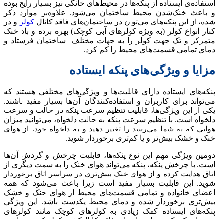
استفاده‌ی ایستاده از پنکه‌ها در محیط‌های خانگی نیز بسیار رایج بوده
و باعث خنک‌شدن محیط ساختمان می‌شود. علاوه‌بر موارد ذکر
شده، از این پنکه‌های می‌توان در ساختمان‌های فاقد کانال
کولر
و در
کنار انواع کولر (به ویژه کولرهای آبی کوچک) بهره برده و باد خنک
متمرکز و تک جهت کولر را به جهات مختلف ساختمان فرستاد و
دمای تمامی قسمت‌های محیط را کم کرد.
مزایا و ویژگی‌های پنکه ایستاده
پنکه‌های ایستاده دارای قابلیت‌ها و ویژگی‌های مختلفی هستند که
می‌تواند برای کاربران و استفاده‌کنندگان آن‌ها بسیار مفید باشند.
یکی از این ویژگی‌ها، قابلیت تنظیم سرعت پنکه در حالت و سرعت
دلخواه است. با تنظیم سرعت پنکه به حالت دلخواه، می‌توانید میزان
هوایی که به شما می‌رسد را تغییر دهید و به دلخواه خود، از هوای
خنک و خشک بیش‌تر و یا کم‌تری برخوردار شوید.
دومین ویژگی مهم این نوع پنکه‌ها، قابلیت چرخش و گردش آن‌ها
است. با چرخش پنکه، پنکه می‌تواند هوای خنک را به سمت دیگری از
اتاق هدایت کرده و از هوای خنک بیش‌تری در سراسر اتاق برخوردار
شوید. این قابلیت بسیار مفید است زیرا باعث می‌شود که همه
اعضای خانواده و تمامی قسمت‌های محیط از هوای خنک و خشک
بیش‌تری برخوردار شده و دمای محیط یکدست باشد. این ویژگی
پنکه‌‌های ایستاده کمک زیادی به کولرهای کوچک مانند کولرهای