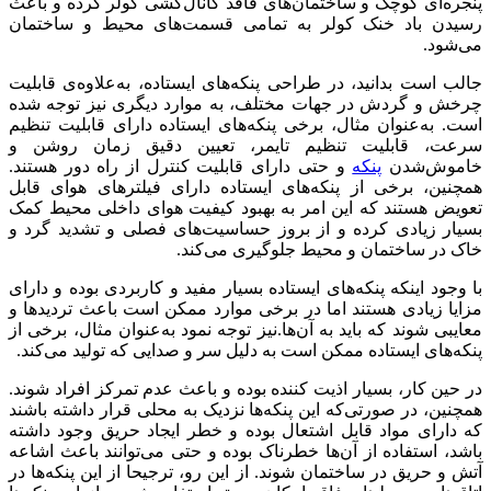
پنجره‌ای کوچک و ساختمان‌های فاقد کانال‌کشی کولر کرده و باعث
رسیدن باد خنک کولر به تمامی قسمت‌های محیط و ساختمان
می‌شود.
جالب است بدانید، در طراحی پنکه‌های ایستاده، به‌علاوه‌ی قابلیت
چرخش و گردش در جهات مختلف، به موارد دیگری نیز توجه شده
است. به‌عنوان مثال، برخی پنکه‌های ایستاده دارای قابلیت تنظیم
سرعت، قابلیت تنظیم تایمر، تعیین دقیق زمان روشن و
خاموش‌شدن
پنکه
و حتی دارای قابلیت کنترل از راه دور هستند.
همچنین، برخی از پنکه‌های ایستاده دارای فیلترهای هوای قابل
تعویض هستند که این امر به بهبود کیفیت هوای داخلی محیط کمک
بسیار زیادی کرده و از بروز حساسیت‌های فصلی و تشدید گرد و
خاک در ساختمان و محیط جلوگیری می‌کند.
با وجود اینکه پنکه‌های ایستاده بسیار مفید و کاربردی بوده و دارای
مزایا زیادی هستند اما در برخی موارد ممکن است باعث تردیدها و
معایبی شوند که باید به آن‌ها.نیز توجه نمود به‌عنوان مثال، برخی از
پنکه‌های ایستاده ممکن است به دلیل سر و صدایی که تولید می‌کند.
در حین کار، بسیار اذیت کننده بوده و باعث عدم تمرکز افراد شوند.
همچنین، در صورتی‌که این پنکه‌ها نزدیک به محلی قرار داشته باشند
که دارای مواد قابل اشتعال بوده و خطر ایجاد حریق وجود داشته
باشد، استفاده از آن‌ها خطرناک بوده و حتی می‌توانند باعث اشاعه
آتش و حریق در ساختمان شوند. از این رو، ترجیحا از این پنکه‌ها در