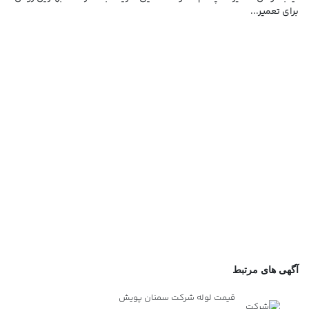
برای تعمیر...
انو
آیا
لام
آگهی های مرتبط
قیمت لوله شرکت سمنان پویش