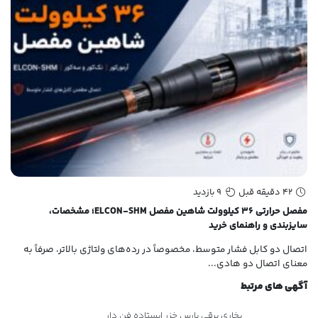
42 دقیقه قبل
9 بازدید
مفصل حرارتی ۳۶ کیلوولت شاهین مفصل ELCON-SHM؛ مشخصات،
سایزبندی و راهنمای خرید
سای
اتصال دو کابل فشار متوسط، مخصوصاً در رده‌های ولتاژی بالاتر، صرفاً به
زما
معنای اتصال دو هادی...
هاد
آگهی های مرتبط
بخاری برقی پارس خزر ایستاده فن دار