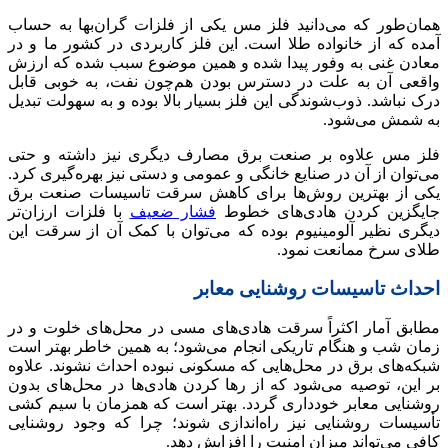
همان‌طور که می‌دانید فلز مس یکی از فلزات گران‌بها به حساب
آمده که از خانواده طلا است. این فلز کاربردی در کشور ما و در
معادن غنی به وفور پیدا شده و همین موضوع سبب شده که ارزش
واقعی آن به علت در دسترس بودن هم‌چون نفت، به خوبی قابل
درک نباشد. ذوب‌شوندگی این فلز بسیار بالا بوده و به سهولت تبدیل
به شمش می‌شود.
فلز مس علاوه بر صنعت برق مصارف دیگری نیز داشته و حتی
می‌توان از آن در صنایع خانگی و عمومی و دستی نیز بهره‌گیری کرد.
یکی از بهترین روش‌ها برای کاهش سرقت تاسیسات صنعت برق
جایگزین کردن هادی‌های خطوط
فشار ضعیف
با فلزات ارزان‌تر
دیگری نظیر آلومینیوم بوده که می‌توان با کمک آن از سرقت این
طلای سرخ ممانعت نمود.
احداث تاسیسات روشنایی معابر
مطابق آمار اکثراً سرقت هادی‌های مسی در محل‌های خلوت و در
زمان شب و هنگام تاریکی انجام می‌شود؛ به همین خاطر بهتر است
شبکه‌های برق در محل‌هایی که مسکونی نبوده احداث نشوند. علاوه
بر این، توصیه می‌شود که از رها کردن هادی‌ها در محل‌های بدون
روشنایی معابر خودداری گردد. بهتر است که همزمان با سیم کشی
تأسیسات روشنایی نیز راه‌اندازی شوند؛ چرا که وجود روشنایی
کافی می‌تواند میزان امنیت را افزایش دهد.