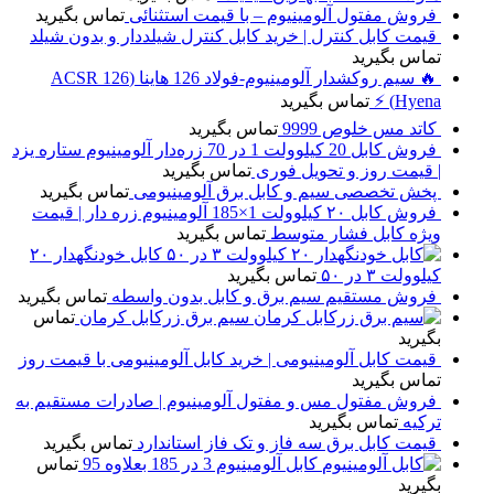
فروش مفتول آلومینیوم – با قیمت استثنائی
تماس بگیرید
قیمت کابل کنترل | خرید کابل کنترل شیلددار و بدون شیلد
تماس بگیرید
🔥 سیم روکشدار آلومینیوم-فولاد 126 هاینا (ACSR 126
Hyena) ⚡
تماس بگیرید
کاتد مس خلوص 9999
تماس بگیرید
فروش کابل 20 کیلوولت 1 در 70 زره‌دار آلومینیوم ستاره یزد
| قیمت روز و تحویل فوری
تماس بگیرید
پخش تخصصی سیم و کابل برق آلومینیومی
تماس بگیرید
فروش کابل ۲۰ کیلوولت 1×185 آلومینیوم زره دار | قیمت
ویژه کابل فشار متوسط
تماس بگیرید
کابل خودنگهدار ۲۰
کیلوولت ۳ در ۵۰
تماس بگیرید
فروش مستقیم سیم برق و کابل بدون واسطه
تماس بگیرید
سیم برق زرکابل کرمان
تماس
بگیرید
قیمت کابل آلومینیومی | خرید کابل آلومینیومی با قیمت روز
تماس بگیرید
فروش مفتول مس و مفتول آلومینیوم | صادرات مستقیم به
ترکیه
تماس بگیرید
قیمت کابل برق سه فاز و تک فاز استاندارد
تماس بگیرید
کابل آلومینیوم 3 در 185 بعلاوه 95
تماس
بگیرید