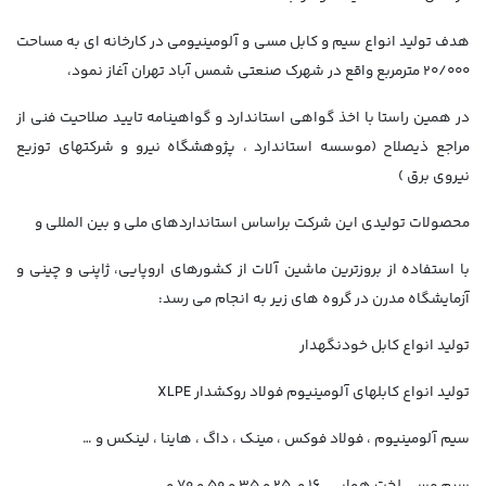
هدف تولید انواع سیم و کابل مسی و آلومینیومی در کارخانه ای به مساحت
20/000 مترمربع واقع در شهرک صنعتی شمس آباد تهران آغاز نمود،
در همین راستا با اخذ گواهی استاندارد و گواهینامه تایید صلاحیت فنی از
مراجع ذیصلاح (موسسه استاندارد ، پژوهشگاه نیرو و شرکتهای توزیع
نیروی برق )
محصولات تولیدی این شرکت براساس استانداردهای ملی و بین المللی و
با استفاده از بروزترین ماشین آلات از کشورهای اروپایی، ژاپنی و چینی و
آزمایشگاه مدرن در گروه های زیر به انجام می رسد:
تولید انواع کابل خودنگهدار
تولید انواع کابلهای آلومینیوم فولاد روکشدار XLPE
سیم آلومینیوم ، فولاد فوکس ، مینک ، داگ ، هاینا ، لینکس و …
سیم مسی لخت هوایی 16 و 25 و 35 و 50 و 70 و …