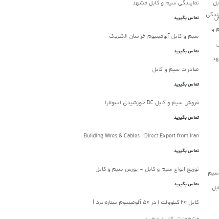
نمایندگی سیم و کابل مشهد
تماس بگیرید
سیم و کابل آلومینیوم خراسان الکتریک
تماس بگیرید
صادرات سیم و کابل
تماس بگیرید
فروش سیم و کابل DC خورشیدی (سولار)
تماس بگیرید
Building Wires & Cables | Direct Export from Iran
تماس بگیرید
توزیع انواع سیم و کابل – بورس سیم و کابل
تماس بگیرید
کابل 20 کیلوولت 1 در 50 آلومینیوم ستاره یزد |