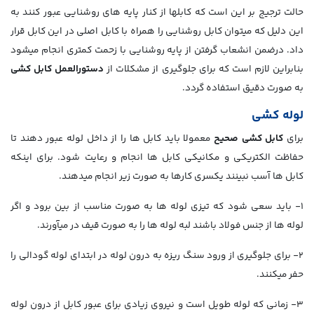
حالت ترجیج بر این است که کابل­ها از کنار پایه­ های روشنایی عبور کنند به
این دلیل که می­توان کابل روشنایی را همراه با کابل اصلی در این کابل قرار
داد. درضمن انشعاب گرفتن از پایه روشنایی با زحمت کمتری انجام می­شود
بنابراین لازم است که برای جلوگیری از مشکلات از
دستورالعمل کابل کشی
به صورت دقیق استفاده گردد.
لوله کشی
برای
کابل کشی صحیح
معمولا باید کابل­ ها را از داخل لوله عبور دهند تا
حفاظت الکتریکی و مکانیکی کابل ­ها انجام و رعایت شود. برای اینکه
کابل­ ها آسب نبینند یکسری کارها به صورت زیر انجام می­دهند.
1- باید سعی شود که تیزی لوله­ ها به صورت مناسب از بین برود و اگر
لوله­ ها از جنس فولاد باشند لبه لوله­ ها را به صورت قیف در می­آورند.
2- برای جلوگیری از ورود سنگ ریزه به درون لوله در ابتدای لوله گودالی را
حفر می­کنند.
3- زمانی که لوله طویل است و نیروی زیادی برای عبور کابل از درون لوله