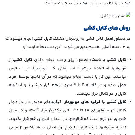
کیفیت ارتباط بین مبدا و مقصد نیز سنجیده می­شود.
روش ­های کابل کشی
در
دستورالعمل کابل کشی
به روش­های مختلف
کابل کشی
انجام می­شود که
به 3 دسته اصلی تقسیم‌بندی می‌شوند. این دسته‌ها عبارتند از:
کابل کشی با دست
: معمولا برای راحت انجام دادن
کابل کشی
از
قرقره­ها استفاده می­شود اما زمانی که قرقره­ها در دسترس
نباشند، این کار با دست انجام می­شود که در آن کابل­ها توسط افراد
حمل شده و در فاصله 4 تا 6 متری از هم قرار می­گیرند و اینگونه
کابل را در کانال قرار می­دهند.
کابل کشی با قرقره ­های موتوردار
: قرقره­های موتور دار در طول
کانال در فاصله­های 20 تا 30 متری یکدیگر قرار گرفته و در محل
خم­های تیز لازم است که قرقره­ها در ابتدا و انتهای خم قرار بگیرند.
تغذیه قرقره­ها از یک تابلوی توزیع برق اصلی به همراه مراکز فرعی