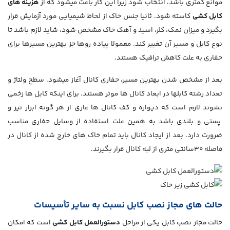
موانع کمتری باشد، انتخاب شود زیرا این کار باعث می­شود که از
هزینه­ های
کابل کشی
کاسته شود. ثانیا جنس خاک از لحاظ شیمیایی مورد آزمایش قرار
بگیرد و میزان نمک، کلر، اسید و آهک خاک مشخص شود، شاید لازم باشد تا
نوع کابل و مسیر آن تغییر کند. معمولا پیاده روها جز بهترین مسیرها برای
حفاری به علت کاهش ترافیک هستند.
بعد از مشخص شدن بهترین مسیر، حفاری کانال آغاز می­شود. سطح ولتاژ و
تعداد رشته کابل­ها در ابعاد کانا­ل­ ها موثر هستند. برای اینکه کابل ­ها زخمی
نشوند لازم است که دیواره و کف کانال­ ها عاری از هر گونه ابزار تیز و
پستی و بلندی باشد به همین علت استفاده از وسایل حفاری مناسب
ضرورت دارد. بعد از ایجاد کانال باید تمام خاک ­های خارج شده از کانال در
فاصله 30سانتی متری از لبه کانال قرار بگیرند.
حالت ­هاي مجاز نصب كابل نسبت به ساير تأسيسات
حالت مجاز نصب کابل یکی از مراحل
دستورالعمل کابل کشی
است که امکان