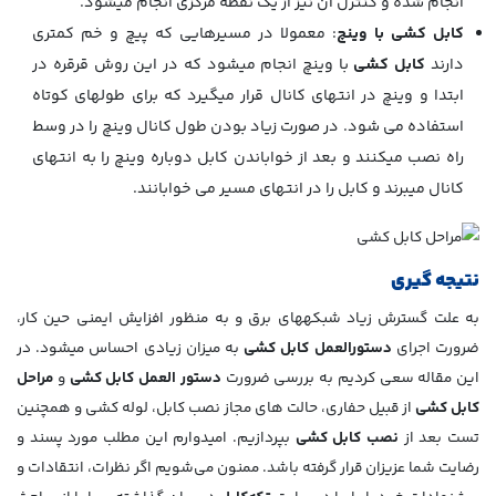
انجام شده و کنترل آن نیز از یک نقطه مرکزی انجام می­شود.
کابل کشی با وینچ
: معمولا در مسیرهایی که پیچ و خم کمتری
دارند
کابل کشی
با وینچ انجام می­شود که در این روش قرقره در
ابتدا و وینچ در انتهای کانال قرار می­گیرد که برای طول­های کوتاه
استفاده می­ شود. در صورت زیاد بودن طول کانال وینچ را در وسط
راه نصب می­کنند و بعد از خواباندن کابل دوباره وینچ را به انتهای
کانال می­برند و کابل را در انتهای مسیر می­ خوابانند.
نتیجه گیری
به علت گسترش زیاد شبکه­های برق و به منظور افزایش ایمنی حین کار،
ضرورت اجرای
دستورالعمل کابل کشی
به میزان زیادی احساس می­شود. در
این مقاله سعی کردیم به بررسی ضرورت
دستور العمل کابل کشی
و
مراحل
کابل کشی
از قبیل حفاری، حالت ­های مجاز نصب کابل، لوله کشی و همچنین
تست بعد از
نصب کابل کشی
بپردازیم. امیدوارم این مطلب مورد پسند و
رضایت شما عزیزان قرار گرفته باشد. ممنون می‌شویم اگر نظرات، انتقادات و