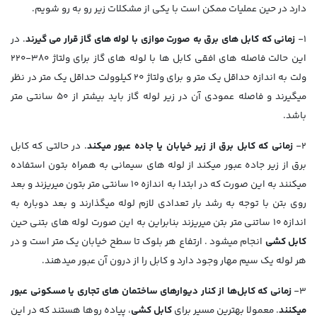
دارد در حین عملیات ممکن است با یکی از مشکلات زیر رو به رو شویم.
1-
زمانی که کابل­ های برق به صورت موازی با لوله­ های گاز قرار می گیرند
. در
این حالت فاصله­ های افقی کابل­ ها با لوله­ های گاز برای ولتاژ 380-220
ولت به اندازه حداقل یک متر و برای ولتاژ 20 کیلوولت حداقل یک متر در نظر
می­گیرند و فاصله عمودی آن در زیر لوله گاز باید بیشتر از 50 سانتی متر
باشد.
2-
زمانی که کابل برق از زیر خیابان یا جاده عبور می­کند
. در حالتی که کابل
برق از زیر جاده عبور می­کند از لوله ­های سیمانی به همراه بتون استفاده
می­کنند به این صورت که در ابتدا به اندازه 10 سانتی متر بتون می­ریزند و بعد
روی بتن با توجه به رشد بار تعدادی لازم لوله می­گذارند و بعد دوباره به
اندازه 10 ساتنی متر بتن می­ریزند بنابراین به این صورت لوله ­های بتنی حین
کابل کشی
انجام می­شود . ارتفاع هر بلوک تا سطح خیابان یک متر است و در
هر لوله یک سیم مهار وجود دارد و کابل را از درون آن عبور می­دهند.
3-
زمانی که کابل‌ها از کنار دیوار­های ساختمان­ های تجاری یا مسکونی عبور
می­کنند
. معمولا بهترین مسیر برای
کابل کشی
، پیاده روها هستند که در این