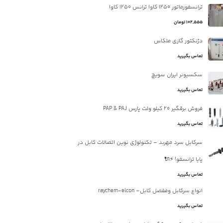
ترانسفورماتور 1250 کاوا ترانس 1250 کاوا
102,555 تومان
دژنکتور گازی ملکاس
تماس بگیرید
سکسیونر ایران سویچ
تماس بگیرید
فروش برقگیر 20 کیلو ولت پارس PAP & PAJ
تماس بگیرید
سرکابل سرد مهربد – تکنولوژی نوین اتصالات کابل در
پایا ترانسفو! ⚡🔌
تماس بگیرید
انواع سرکابل ومفصل کابل– raychem-elcon
تماس بگیرید