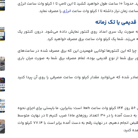
به عنوان مثال یک لامپ ۱۰۰ وات را در نظر گرفته و روشن کنید. حدوداً ۱۰ ساعت طول خواهید کشید تا این لامپ تا ۱ کیلو وات ساعت انرژی
انرژی
را مصرف نماید.
دیمی یا تک زمانه
ه صورت یک سری اعداد روی کنتور نمایش داده می‌شود. درون کنتور یک
؛ چرا که این کنتورها توانایی فهمیدن این که برق مصرف شده در ساعت‌های
 کنتور برق شما از نوع قدیمی بوده، تمام مصرف برق شما به صورت میان باری
صادر شده که می‌توانید مقدار کیلو وات ساعت مصرفی را روی آن پیدا کنید
همان طور که در قبض برق بالا می‌بینید، مصرف کل دوره طی ۵۶ روز، ۱۴۴ کیلو وات ساعت kwh است؛ بنابراین، ما بایستی برای اجرای نحوه
محاسبه هزینه برق، عدد ۱۴۴ را بر ۵۶ تقسیم کرده و مقدار به دست آمده را در ۳۰ (تعداد روزهای ماه) ضرب کنیم تا در نهایت متوسط
مصرف ۳۰ روزه محاسبه گردد. اگر این محاسبات را برای این قبض انجام دهیم، در نهایت رقم به دست آمده برابر است با ۷۷.۱۴ کیلو وات
ده کنید: