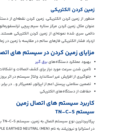
زمین کردن الکتریکی
منظور از زمین کردن الکتریکی، زمین کردن نقطه‌ای از دستگ
عنوان مثال زمین کردن مرکز ستاره سیم پیچی ترانسفورماتور 
دائمی سری شده نمونه‌ای از زمین کردن الکتریکی هستند. 
ازدیاد فشار الکتریکی فازهای سالم در مقایسه با زمین در زما
مزایای زمین کردن در سیستم های اتصا
بهبود عملکرد دستگاه‌های
برق گیر
تأمین شدن سرعت مورد نیاز برای کشف اتصالات و اشکالا
جلوگیری از افزایش غیر استاندارد ولتاژ سیستم در اثر بروز 
تضمین سلامتی پرسنل اعم از اپراتور، تعمیرکار و… در برابر 
حفاظت از دستگاه‌های الکتریکی
کاربرد سیستم های اتصال زمین
سیستم TN-C-S
پرکاربردترین نوع سیستم اتصال به زمین، سیستم TN-C-S بوده که در انگلستان تحت عنوان (PROTECTIVE MULTIPLE EARTHING (
در استرالیا و نیوزیلند به نام (MULTIPLE EARTHED NEUTRAL (MEN شناخته می‌شود.